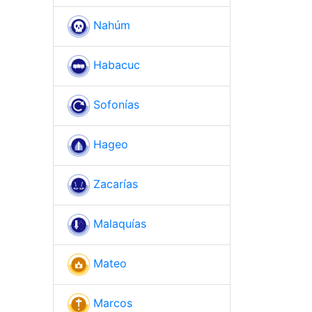
Nahúm
Habacuc
Sofonías
Hageo
Zacarías
Malaquías
Mateo
Marcos