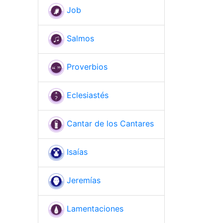
Job
Salmos
Proverbios
Eclesiastés
Cantar de los Cantares
Isaías
Jeremías
Lamentaciones