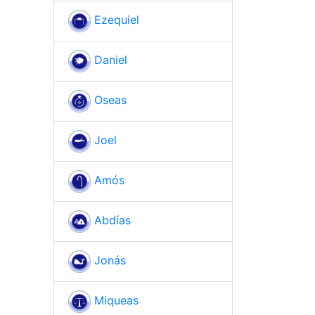
Ezequiel
Daniel
Oseas
Joel
Amós
Abdías
Jonás
Miqueas