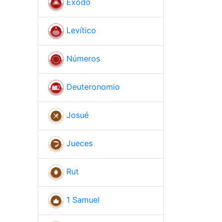
Éxodo
Levítico
Números
Deuteronomio
Josué
Jueces
Rut
1 Samuel