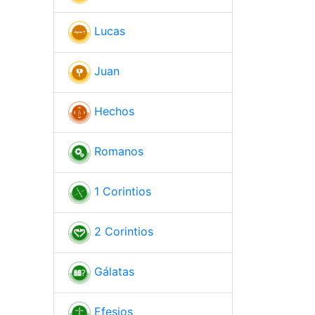
Lucas
Juan
Hechos
Romanos
1 Corintios
2 Corintios
Gálatas
Efesios